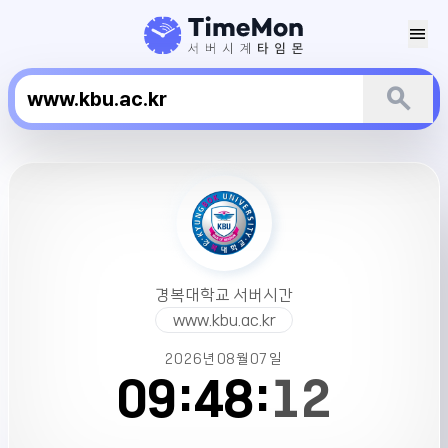
menu
search
경
복
대
학
교
서
경복대학교 서버시간
버
www.kbu.ac.kr
시
간
2026년
08월
07일
09:
48:
12