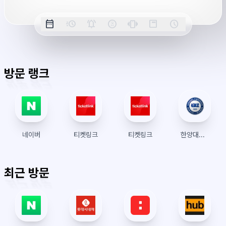
옵
date_range
acute
notifications_active
farsight_digital
vibration
position_top_right
schedule
날
밀
정
오
긴
스
시
션
짜
리
각
전/
박
티
계
표
초
알
오
모
키
레
시
표
람
후
드
모
이
방문 랭크
시
드
아
웃
네이버
티켓링크
티켓링크
한양대학교 수강신청
최근 방문