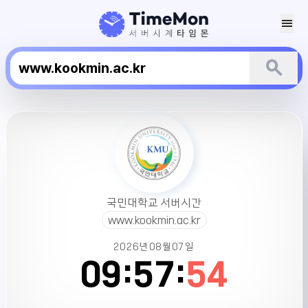
menu
search
국
민
대
학
교
서
국민대학교 서버시간
버
www.kookmin.ac.kr
시
간
2026년
08월
07일
09:
57:
54