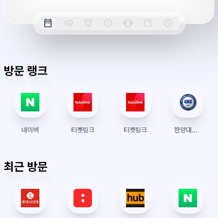
옵
date_range
acute
notifications_active
farsight_digital
vibration
position_top_right
schedule
날
밀
정
오
긴
스
시
션
짜
리
각
전/
박
티
계
표
초
알
오
모
키
레
시
표
람
후
드
모
이
방문 랭크
시
드
아
웃
네이버
티켓링크
티켓링크
한양대학교 수강신청
최근 방문