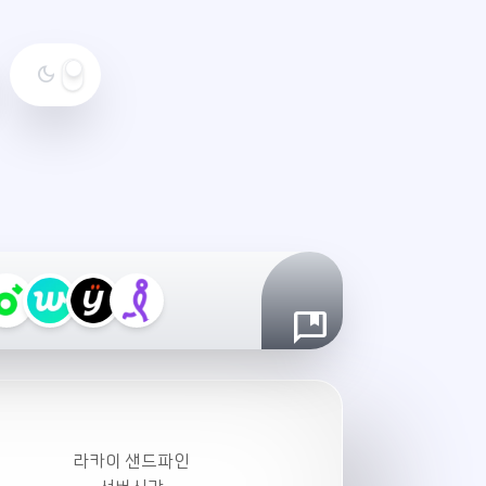
dark_mode
야
간
모
드
설
정
라카이 샌드파인