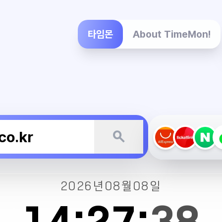
타임몬
About TimeMon!
search
2026년
08월
08일