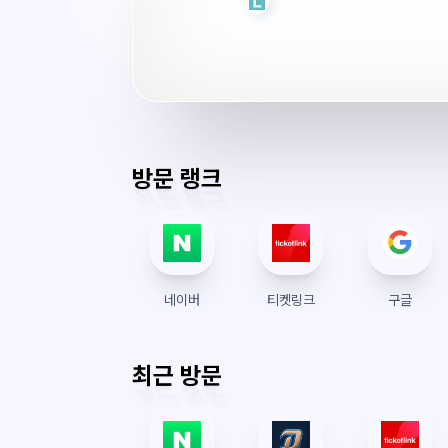
파
인
서
버
시
간
방문 랭크
네이버
티켓링크
구글
최근 방문