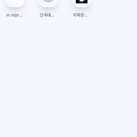
m.vsprism.com
단국대학교 수강신청
피파온라인4