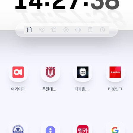
14:
27:
38
옵
date_range
acute
notifications_active
farsight_digital
vibration
position_top_right
schedule
날
밀
정
오
긴
스
시
션
짜
리
각
전/
박
티
계
표
초
알
오
모
키
레
시
표
람
후
드
모
이
시
드
아
웃
여기어때
목원대학교 수강신청
피파온라인4
티켓링크