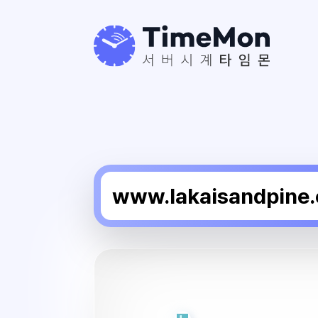
라
카
이
샌
드