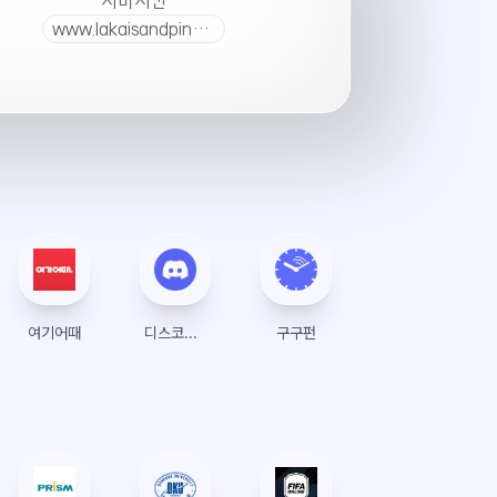
서버시간
www.lakaisandpine.co.kr
여기어때
디스코드(Discord)
구구펀