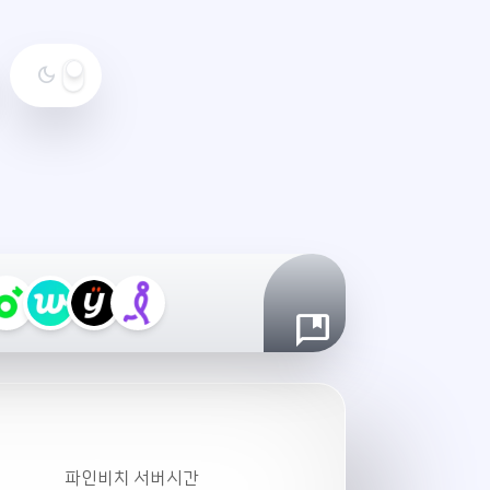
dark_mode
야
간
모
드
설
정
파인비치 서버시간