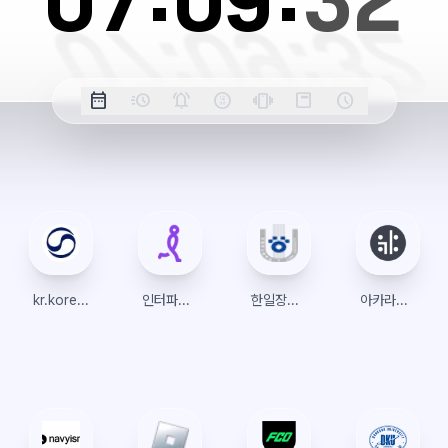
07:
09:
32
옵
date_range
acute
notifications_active
farsight_digital
vibration
position_top_right
schedule
날
밀
정
오
긴
스
시
션
짜
리
각
전/
박
티
계
표
초
알
오
모
키
레
시
표
람
후
드
모
이
시
드
아
웃
kr.koreanair.com
인터파크 티켓
한일장신대학교
아카라이브