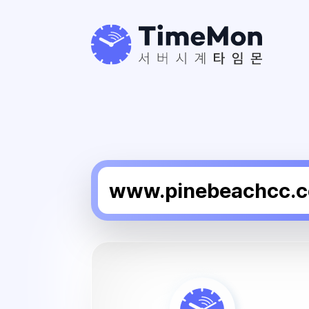
파
인
비
치
서