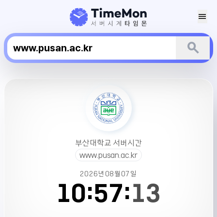
menu
search
부
산
대
학
교
서
부산대학교 서버시간
버
www.pusan.ac.kr
시
간
2026년
08월
07일
10:
57:
13