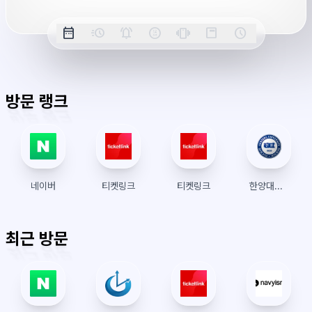
옵
date_range
acute
notifications_active
farsight_digital
vibration
position_top_right
schedule
날
밀
정
오
긴
스
시
션
짜
리
각
전/
박
티
계
표
초
알
오
모
키
레
시
표
람
후
드
모
이
방문 랭크
시
드
아
웃
네이버
티켓링크
티켓링크
한양대학교 수강신청
최근 방문