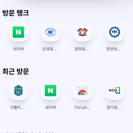
표
초
알
오
모
키
레
시
표
람
후
드
모
이
방문 랭크
시
드
아
웃
네이버
단국대학교 수강신청
경희대학교 수강신청
한양여대 수강신청
최근 방문
가톨릭관동대학교 수강신청
네이버
Chrome 웹 스토어
경기대학교 수강신청