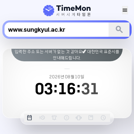
menu
search
성
입력한 주소 또는 서버가 없는 것 같아요🦖 대한민국 표준시를
결
안내해드립니다.
대
학
교
2026년
08월
10일
서
03:
16:
31
버
시
간
옵
date_range
acute
notifications_active
farsight_digital
vibration
position_top_right
schedule
날
밀
정
오
긴
스
시
션
짜
리
각
전/
박
티
계