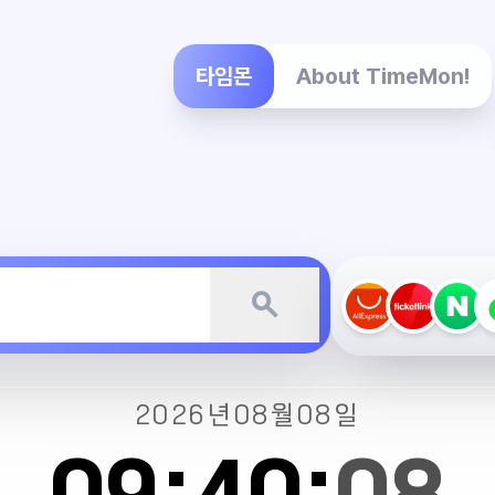
타임몬
About TimeMon!
search
2026년
08월
08일