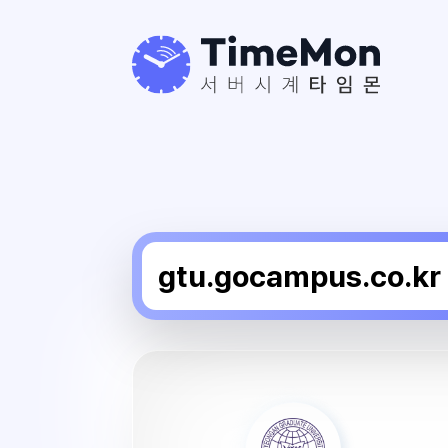
경
안
신
학
대