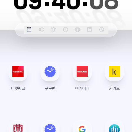
09:
40:
08
옵
date_range
acute
notifications_active
farsight_digital
vibration
position_top_right
schedule
날
밀
정
오
긴
스
시
션
짜
리
각
전/
박
티
계
표
초
알
오
모
키
레
시
표
람
후
드
모
이
시
드
아
웃
티켓링크
구구펀
여기어때
카카오