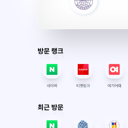
학
원
대
학
교
수
강
방문 랭크
신
청
서
버
시
네이버
티켓링크
여기어때
간
최근 방문