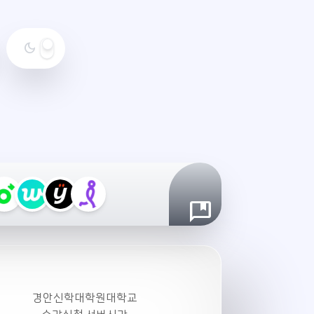
dark_mode
야
간
모
드
설
정
경안신학대학원대학교