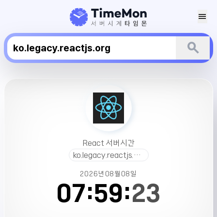
menu
search
React
서
버
시
간
React 서버시간
ko.legacy.reactjs.org
2026년
08월
08일
07:
59:
23