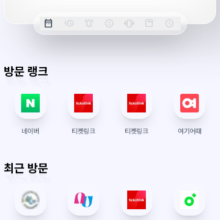
옵
date_range
acute
notifications_active
farsight_digital
vibration
position_top_right
schedule
날
밀
정
오
긴
스
시
션
짜
리
각
전/
박
티
계
표
초
알
오
모
키
레
시
표
람
후
드
모
이
방문 랭크
시
드
아
웃
네이버
티켓링크
티켓링크
여기어때
최근 방문