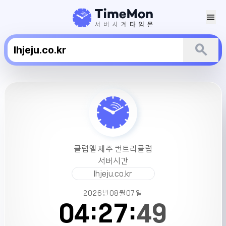
menu
search
클
럽
엘
제
주
컨
클럽엘 제주 컨트리클럽
트
서버시간
리
lhjeju.co.kr
클
럽
2026년
08월
07일
서
04:
27:
49
버
시