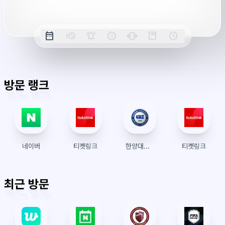
간
옵
date_range
acute
notifications_active
farsight_digital
vibration
position_top_right
schedule
날
밀
정
오
긴
스
시
션
짜
리
각
전/
박
티
계
표
초
알
오
모
키
레
시
표
람
후
드
모
이
방문 랭크
시
드
아
웃
네이버
티켓링크
한양대학교 수강신청
티켓링크
최근 방문