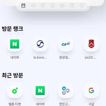
옵
시
date_range
acute
notifications_active
farsight_digital
vibration
position_top_right
schedule
날
밀
정
오
긴
스
시
션
간
짜
리
각
전/
박
티
계
표
초
알
오
모
키
레
시
표
람
후
드
모
이
방문 랭크
시
드
아
웃
네이버
kr.koreanair.com
중앙대학교
sis24.sogang.ac.kr
최근 방문
멜론 티켓
네이버
한민고등학교 리로스쿨
구글