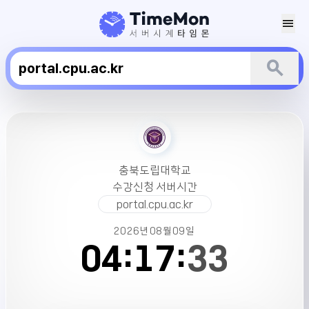
menu
search
충
북
도
립
충북도립대학교
대
수강신청 서버시간
학
portal.cpu.ac.kr
교
수
2026년
08월
09일
강
04:
17:
33
신
청
서
버