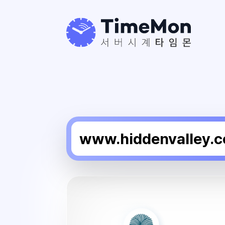
히
든
밸
리
골