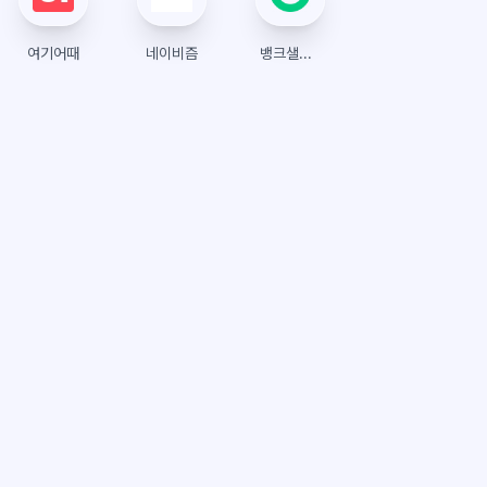
여기어때
네이비즘
뱅크샐러드