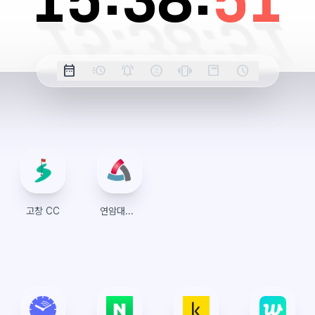
15:
38:
51
옵
date_range
acute
notifications_active
farsight_digital
vibration
position_top_right
schedule
날
밀
정
오
긴
스
시
션
짜
리
각
전/
박
티
계
표
초
알
오
모
키
레
시
표
람
후
드
모
이
시
드
아
웃
고창 CC
연암대학교 포털시스템