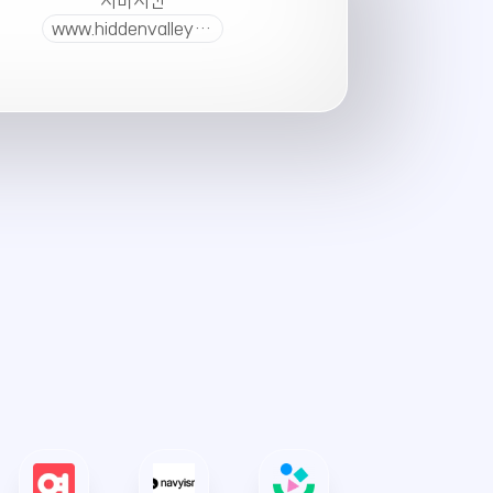
서버시간
www.hiddenvalley.co.kr