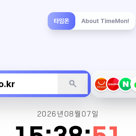
타임몬
About TimeMon!
search
2026년
08월
07일