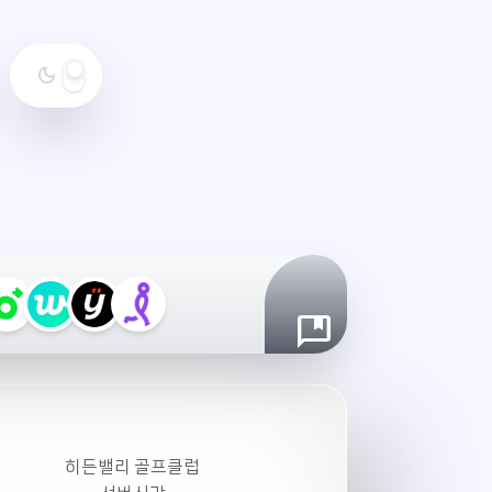
dark_mode
야
간
모
드
설
정
히든밸리 골프클럽