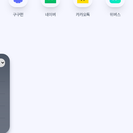
구구펀
네이버
카카오톡
위버스