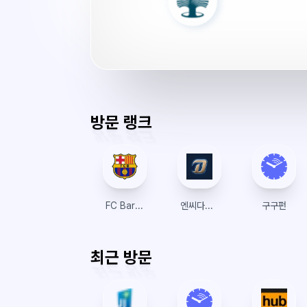
프
클
럽
서
버
시
간
방문 랭크
FC Barcelona
엔씨다이노스 티켓 예매
구구펀
최근 방문