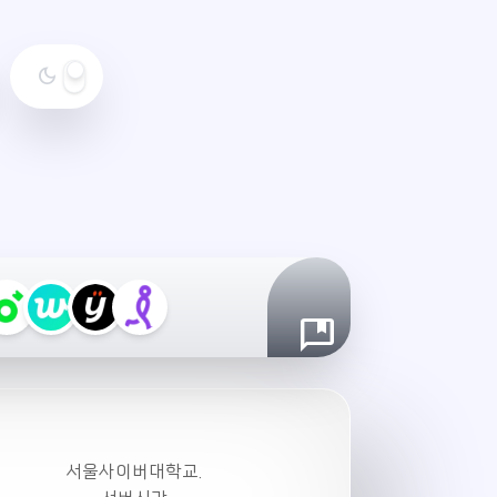
dark_mode
야
간
모
드
설
정
서울사이버대학교.