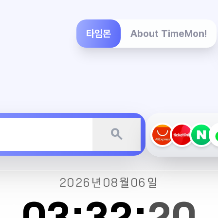
타임몬
About TimeMon!
search
2026년
08월
06일