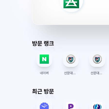
대
학
교.
서
버
시
간
방문 랭크
네이버
선문대학교 수강신청
선문대학교
최근 방문