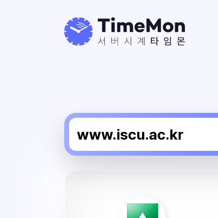
서
울
사
이
버