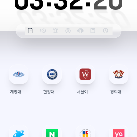
03:
32:
21
옵
date_range
acute
notifications_active
farsight_digital
vibration
position_top_right
schedule
날
밀
정
오
긴
스
시
션
짜
리
각
전/
박
티
계
표
초
알
오
모
키
레
시
표
람
후
드
모
이
시
드
아
웃
계명대학교 수강신청
한양대학교 수강신청
서울여자대학교 수강신청 (종합정보시스템)
경희대학교 수강신청