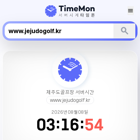
menu
search
제
주
도
골
프
장
제주도골프장 서버시간
서
www.jejudogolf.kr
버
시
2026년
08월
08일
간
03:
16:
54