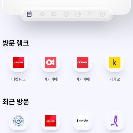
옵
date_range
acute
notifications_active
farsight_digital
vibration
position_top_right
schedule
날
밀
정
오
긴
스
시
션
짜
리
각
전/
박
티
계
표
초
알
오
모
키
레
시
표
람
후
드
모
이
방문 랭크
시
드
아
웃
티켓링크
여기어때
여기어때
카카오
최근 방문